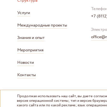
Структура
Телефо
Услуги
+7 (8112
Международные проекты
Электро
office@
Знания и опыт
Мероприятия
Новости
Контакты
Продолжая использовать наш сайт, вы даете согласи
версия операционной системы; тип и версия браузера
какого сайта или по какой рекламе; язык операционн
© Центр "Мой бизнес" Псковская область 2026