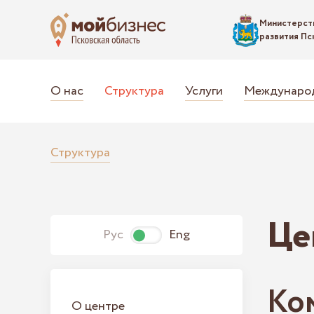
Министерст
развития Пс
О нас
Структура
Услуги
Международ
Структура
Це
Рус
Eng
Ко
О центре