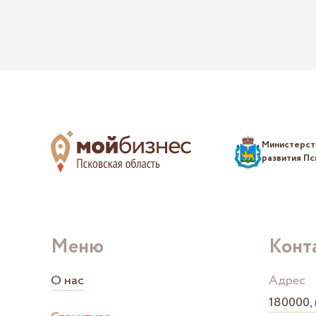
Министерст
развития Пс
Меню
Конт
О нас
Адрес
180000, г