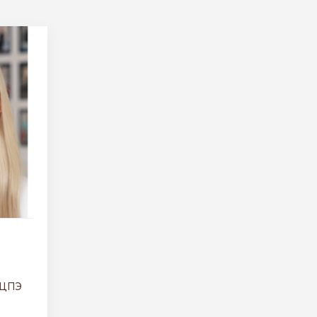
я ЦПЭ