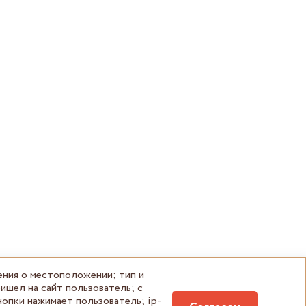
ения о местоположении; тип и
ишел на сайт пользователь; с
нопки нажимает пользователь; ip-
Разработка сайта —
Next