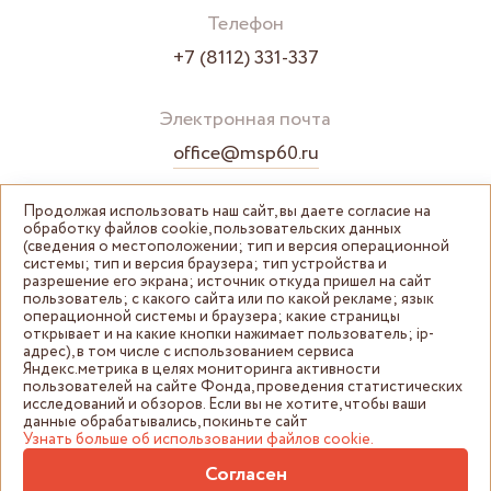
Телефон
+7 (8112) 331-337
Электронная почта
office@msp60.ru
Продолжая использовать наш сайт, вы даете согласие на
обработку файлов cookie, пользовательских данных
(сведения о местоположении; тип и версия операционной
системы; тип и версия браузера; тип устройства и
разрешение его экрана; источник откуда пришел на сайт
пользователь; с какого сайта или по какой рекламе; язык
операционной системы и браузера; какие страницы
открывает и на какие кнопки нажимает пользователь; ip-
адрес), в том числе с использованием сервиса
Яндекс.метрика в целях мониторинга активности
пользователей на сайте Фонда, проведения статистических
© Центр "Мой бизнес" Псковская область 2026
исследований и обзоров. Если вы не хотите, чтобы ваши
данные обрабатывались, покиньте сайт
Политика конфиденциальности
Узнать больше об использовании файлов cookie.
Разработка сайта —
Next
Согласен