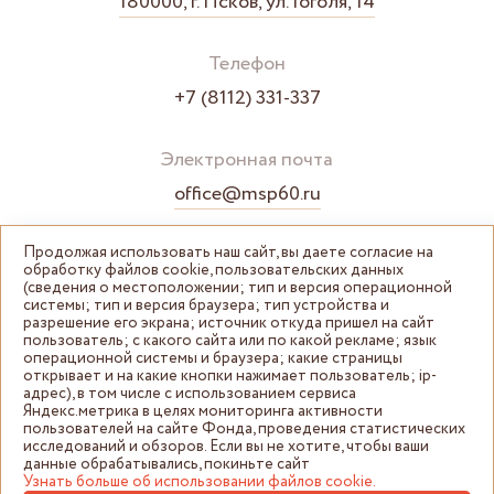
180000, г. Псков, ул. Гоголя, 14
Телефон
+7 (8112) 331-337
Электронная почта
office@msp60.ru
Продолжая использовать наш сайт, вы даете согласие на
обработку файлов cookie, пользовательских данных
(сведения о местоположении; тип и версия операционной
системы; тип и версия браузера; тип устройства и
разрешение его экрана; источник откуда пришел на сайт
пользователь; с какого сайта или по какой рекламе; язык
операционной системы и браузера; какие страницы
открывает и на какие кнопки нажимает пользователь; ip-
адрес), в том числе с использованием сервиса
Яндекс.метрика в целях мониторинга активности
пользователей на сайте Фонда, проведения статистических
© Центр "Мой бизнес" Псковская область 2026
исследований и обзоров. Если вы не хотите, чтобы ваши
данные обрабатывались, покиньте сайт
Политика конфиденциальности
Узнать больше об использовании файлов cookie.